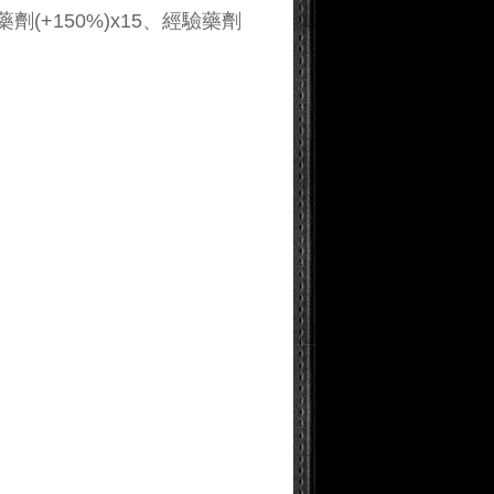
劑(+150%)x15、經驗藥劑