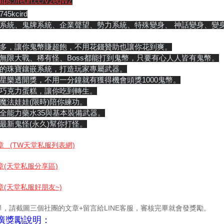
ttps://reurl.cc/V2eqWZ
745kcird
義系統、鬼牌系統、企業聲望、勢力系統、特殊變身、 神話變身、變
動多，讓你鬼幣賺超飽，不用花錢贊助也讓你花到爽。
、無限大戰、稀有怪、Boss都能打到鬼幣，只要有心人人皆有鬼幣。
新的珠寶鑲嵌系統，打造玩家專屬武器。
星樂透開獎，不用一分鐘就有獲得機會頭獎1000鬼幣。
送巧克力蛋糕，讓你吃到轉生。
魔法娃娃(限時)陪你練功。
全能力藥水35與基本裝備武器。
最新鬼怪(永久)幫你打怪。
章 (TW天堂私服列表網)
章(天堂私服分享區)
章(天堂私服好朋友~)
完畢，請截圖三個社團的文章+留言給LINE客服，審核完畢就會發獎勵。
推廣獎勵說明：