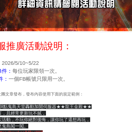
開服推廣活動說明：
：
2026/5/10~5/22
條件：
每位玩家限領一次。
件：
一個FB帳號只限用一次。
：
個社團文章發布，發布內容使用下面的規定範例：
晚間8點鬼島天堂轟動加開伺服器★★龍王金殿★★
富，且經常更新玩不膩，
大活動，不玩你絕對後悔，讓你玩了還想再玩，
來鬼島闖一闖。