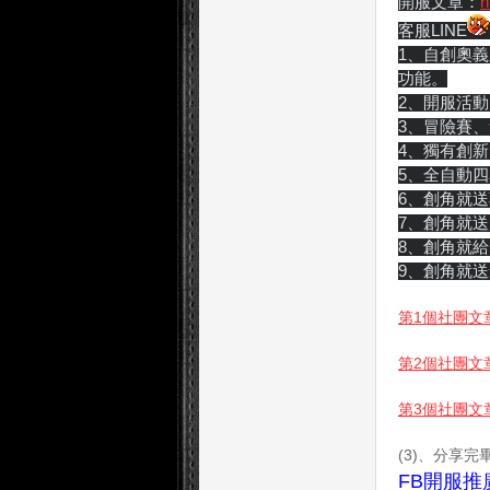
開服文章：
h
客服LINE
1、自創奧
功能。
2、開服活
3、冒險賽
4、獨有創
5、全自動四
6、創角就
7、創角就送
8、創角就給
9、創角就送
第1個社團文
第2個社團文
第3個社團文
(3)、分享
FB開服