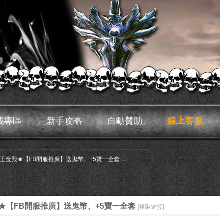
載專區
新手攻略
自動贊助
線上客服
王金殿★【FB開服推廣】送鬼幣、+5寶一全套 ...
★【FB開服推廣】送鬼幣、+5寶一全套
[複製鏈接]