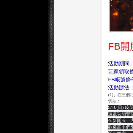
堂
FB
活動期間
玩家領取
FB帳號條
活動辦法
(1)、在三
例如：
5/10
(日) 
遊戲功能豐
全新開服十
歡迎高手們