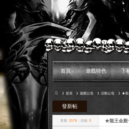
首頁
遊戲特色
下
首頁
遊戲公告
活動公告
★龍
發新帖
»
›
›
›
鬼
★龍王金殿
查看:
1579
|
回復:
0