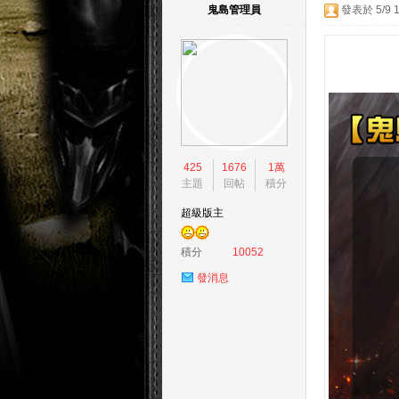
鬼島管理員
發表於 5/9 1
島
425
1676
1萬
主題
回帖
積分
超級版主
積分
10052
發消息
天