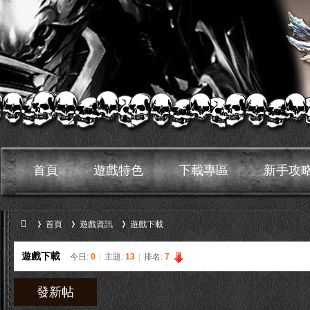
首頁
遊戲特色
下載專區
新手攻
首頁
遊戲資訊
遊戲下載
遊戲下載
今日:
0
|
主題:
13
|
排名:
7
»
›
›
鬼
發新帖