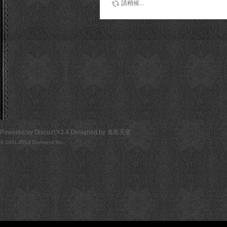
請稍候...
Powered by
Discuz!
X3.4
Designed by
鬼島天堂
© 2001-2013
Comsenz Inc.