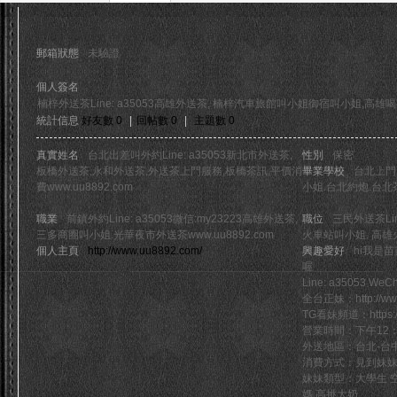
a35053n
(UID: 15236)
郵箱狀態
未驗證
個人簽名
楠梓外送茶Line: a35053高雄外送茶, 楠梓汽車旅館叫小姐御宿叫小姐,高雄
統計信息
好友數 0
|
回帖數 0
|
主題數 0
島
真實姓名
台北出差叫外約Line: a35053新北市外送茶,
性別
保密
板橋外送茶,永和外送茶,外送茶上門服務,板橋茶訊,平價消
畢業學校
台北上門服
費www.uu8892.com
小姐.台北約炮.台北茶坊
職業
前鎮外約Line: a35053微信:my23223高雄外送茶,
職位
三民外送茶Lin
三多商圈叫小姐.光華夜市外送茶www.uu8892.com
火車站叫小姐. 高雄火
個人主頁
http://www.uu8892.com/
興趣愛好
hi我是
喔
Line: a35053 WeC
全台正妹：http://www
TG看妹頻道：https://
天
營業時間：下午12：0
外送地區：台北-台中
消費方式：見到妹
妹妹類型：大學生 空
媽 高挑大奶