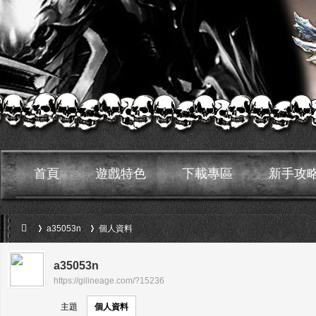
首頁
遊戲特色
下載專區
新手攻
a35053n
個人資料
a35053n
https://gilineage.com/?15236
›
›
鬼
主題
個人資料