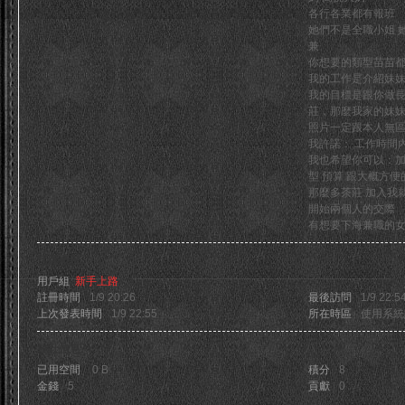
各行各業都有報班
她們不是全職小姐 
兼
你想要的類型苗苗
我的工作是介紹妹
我的目標是跟你做長
堂
莊，那麼我家的妹妹
照片一定跟本人無
我許諾： 工作時間
我也希望你可以：加
型 預算 跟大概方便
那麼多茶莊 加入我
開始兩個人的交際
有想要下海兼職的女生可
活躍概況
用戶組
新手上路
註冊時間
1/9 20:26
最後訪問
1/9 22:5
上次發表時間
1/9 22:55
所在時區
使用系統
統計信息
已用空間
0 B
積分
8
金錢
5
貢獻
0