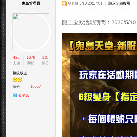
鬼島管理員
發表於 5/10 23:17:01
|
顯示全部樓層
龍王金殿活動期間：2026/5/10 ~ 
島
426
1676
1萬
主題
回帖
積分
超級版主
積分
10057
發消息
天