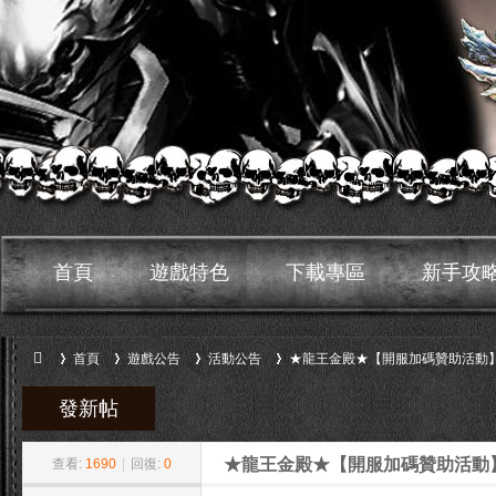
首頁
遊戲特色
下載專區
新手攻
首頁
遊戲公告
活動公告
★龍王金殿★【開服加碼贊助活動】滿
發新帖
»
›
›
›
鬼
★龍王金殿★【開服加碼贊助活動
查看:
1690
|
回復:
0